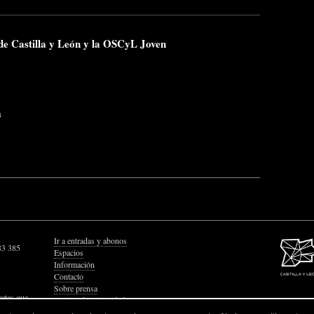
 de Castilla y León y la OSCyL Joven
a
Ir a entradas y abonos
83 385
Espacios
Información
Contacto
Sobre prensa
retes que
Política de Privacidad
Política de Cookies