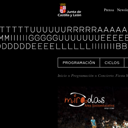
Prensa
Newsle
Logo
Centro
Cultural
Miguel
Delibes
PROGRAMACIÓN
CICLOS
Inicio
>
Programación
> Concierto. Fiesta 