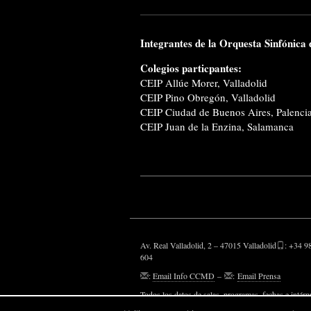
Integrantes de la Orquesta Sinfónica
Colegios particpantes:
CEIP Allúe Morer, Valladolid
CEIP Pino Obregón, Valladolid
CEIP Ciudad de Buenos Aires, Palenci
CEIP Juan de la Enzina, Salamanca
Av. Real Valladolid, 2 – 47015 Valladolid
: +34 9
604
:
Email Info CCMD
–
:
Email Prensa
Todos los datos de salas, programas, fechas e intérp
aparecen, son susceptibles de modificaciones.