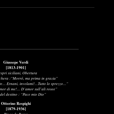
Giussepe Verdi
[1813-1901]
espri siciliani, Obertura
chera :“Morró, ma prima in grazia”
otte… Ernani, involami!…Tutto lo sprezzo…”
Timor di me!… D’amor sull’ali rosee”
 del destino : “Pace mio Dio”
Ottorino Respighi
[1879-1936]