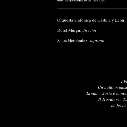
Extraordinario de Navidad
Orquesta Sinfónica de Castilla y León
Dorel Murgu,
director
Saioa Hernández,
soprano
I V
Un ballo in mas
Ernani : Surta é la n
Il Trovatore : 
La forza