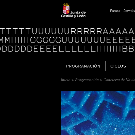
Prensa
Newsle
Logo
Centro
Cultural
Miguel
Delibes
PROGRAMACIÓN
CICLOS
Inicio
>
Programación
> Concierto de Navi