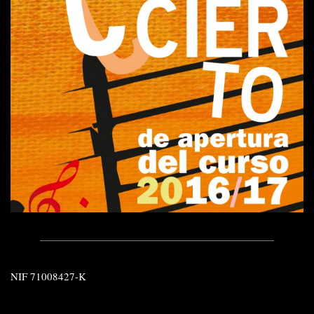
NIF 71008427-K