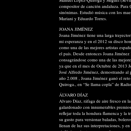
compositor de canción andaluza. Para 
sinónimas. Estudió música con los maest
Mariani y Eduardo Torres.
JOANA JIMÉNEZ
Joana Jiménez tiene una larga trayecto
mi esperanza y en el 2012 su disco h
como una de las mejores artistas españo
el país. Desde entonces Joana Jiménez 
consagrándose como una de las mejores 
ya que en el mes de Octubre de 2013 
José Alfredo Jiménez, demostrando al p
año 2.008 , Joana Jiménez ganó el reto
Quiroga., en “Se llama copla” de Radi
ÁLVARO DÍAZ
Alvaro Díaz, ráfaga de aire fresco en l
galardonado con innumerables premios
reflejar toda la hondura flamenca y la
su gusto para versionar baladas, bolero
llenan de luz sus interpretaciones, y en