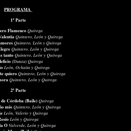
PROGRAMA
1ª Parte
lero Flamenco
Quiroga
alentía
Quintero, León y Quiroga
amores
Quintero, León y Quiroga
Alegre
Quintero, León y Quiroga
s tanto
Quintero, León y Quiroga
eficio
(Danza)
Quiroga
io
León, Ochaita y Quiroga
te quiero
Quintero, León y Quiroga
mora
Quintero, León y Quiroga
2ª Parte
 de Córdoba (Baile)
Quiroga
iño mío
Quintero, León y Quiroga
je
León, Valerio y Quiroga
Rosío
León y Quiroga
 la O
Valverde, León y Quiroga