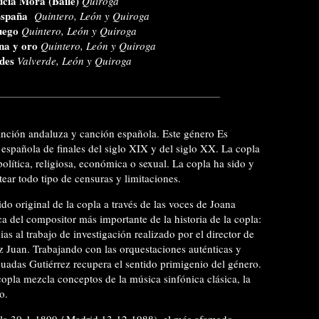
ucía Mora (Baile)
Quiroga
España
Quintero, León y Quiroga
Fuego
Quintero, León y Quiroga
na y oro
Quintero, León y Quiroga
rdes
Valverde, León y Quiroga
anción andaluza y canción española. Este género Es
española de finales del siglo XIX y del siglo XX. La copla
lítica, religiosa, económica o sexual. La copla ha sido y
ear todo tipo de censuras y limitaciones.
do original de la copla a través de las voces de Joana
a del compositor más importante de la historia de la copla:
as al trabajo de investigación realizado por el director de
ez Juan. Trabajando con las orquestaciones auténticas y
ecuadas Gutiérrez recupera el sentido primigenio del género.
opla mezcla conceptos de la música sinfónica clásica, la
o.
la 30-1-1899 / Madrid 13-12-1988), el más afamado