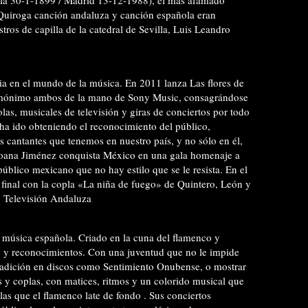
Quiroga canción andaluza y canción española eran
ros de capilla de la catedral de Sevilla, Luis Leandro
ria en el mundo de la música. En 2011 lanza Las flores de
omónimo ambos de la mano de Sony Music, consagrándose
las, musicales de televisión y giras de conciertos por todo
ha ido obteniendo el reconocimiento del público,
cantantes que tenemos en nuestro país, y no sólo en él,
Joana Jiménez conquista México en una gala homenaje a
úblico mexicano que no hay estilo que se le resista. En el
 final con la copla «La niña de fuego» de Quintero, León y
o Televisión Andaluza
a música española. Criado en la cuna del flamenco y
 y reconocimientos. Con una juventud que no le impide
 tradición en discos como Sentimiento Onubense, o mostrar
s y coplas, con matices, ritmos y un colorido musical que
 las que el flamenco late de fondo . Sus conciertos