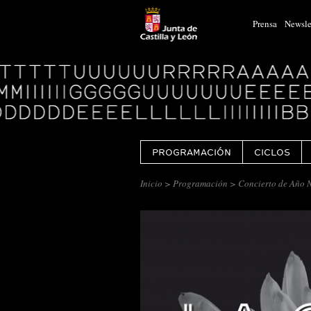
Prensa
Newsle
Logo
Centro
Cultural
Miguel
Delibes
PROGRAMACIÓN
CICLOS
Inicio
>
Programación
> Concierto de Año 