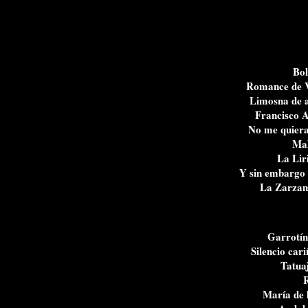
Bo
Romance de V
Limosna de 
Francisco 
No me quiera
Mal
La Lir
Y sin embargo 
La Zarza
Garrotín
Silencio car
Tatua
María de