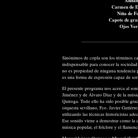
Andal
Carmen de 
Niña de 
Capote de gra
Ojos Ve
Sinónimos de copla son los términos c
indispensable para conocer la sociedad 
no es propiedad de ninguna tendencia po
es una forma de expresión capaz de sort
El presente programa nos acerca al soni
Jiménez y de Álvaro Díaz y de la músic
Quiroga. Todo ello ha sido posible graci
orquesta sevillano, Fco. Javier Gutiérr
utilizando las técnicas historicistas ad
Ese sonido viene a demostrar como la c
música popular, el folclore y el flamenc
Manuel López-Quiroga y Miguel (Sevil