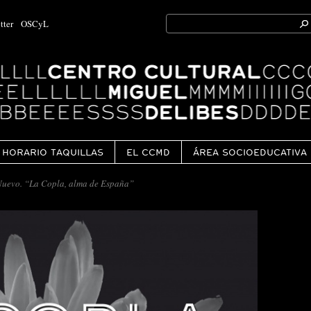
Search
tter
OSCyL
for:
Ok
HORARIO TAQUILLAS
EL CCMD
ÁREA SOCIOEDUCATIVA
Nuevo. “La Copla, alma de España”