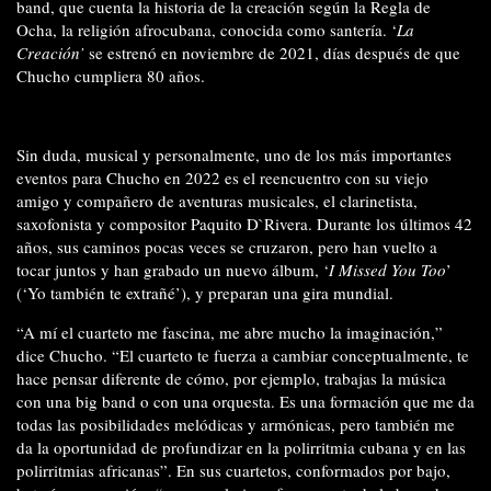
band, que cuenta la historia de la creación según la Regla de
Ocha, la religión afrocubana, conocida como santería. ‘
La
Creación’
se estrenó en noviembre de 2021, días después de que
Chucho cumpliera 80 años.
Sin duda, musical y personalmente, uno de los más importantes
eventos para Chucho en 2022 es el reencuentro con su viejo
amigo y compañero de aventuras musicales, el clarinetista,
saxofonista y compositor Paquito D`Rivera. Durante los últimos 42
años, sus caminos pocas veces se cruzaron, pero han vuelto a
tocar juntos y han grabado un nuevo álbum, ‘
I Missed You Too
’
(‘Yo también te extrañé’), y preparan una gira mundial.
“A mí el cuarteto me fascina, me abre mucho la imaginación,”
dice Chucho. “El cuarteto te fuerza a cambiar conceptualmente, te
hace pensar diferente de cómo, por ejemplo, trabajas la música
con una big band o con una orquesta. Es una formación que me da
todas las posibilidades melódicas y armónicas, pero también me
da la oportunidad de profundizar en la polirritmia cubana y en las
polirritmias africanas”. En sus cuartetos, conformados por bajo,