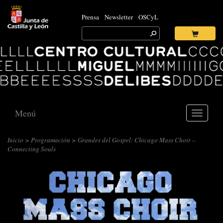
Prensa
Newsletter
OSCyL
Search
for:
Ok
Logo
Centro
Cultural
Miguel
Delibes
Menú
Toggle
navigati
Inicio
>
Programación
> Grandes del Gospel: Chicago Mass Choir –
Connecting Souls