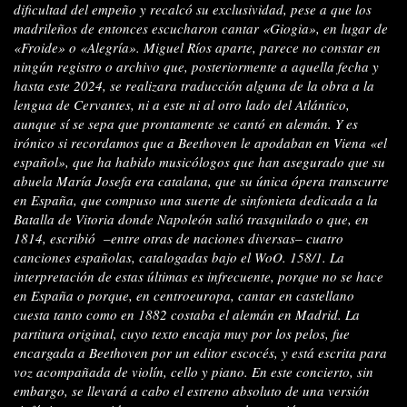
dificultad del empeño y recalcó su exclusividad, pese a que los
madrileños de entonces escucharon cantar «Giogia», en lugar de
«Froide» o «Alegría». Miguel Ríos aparte, parece no constar en
ningún registro o archivo que, posteriormente a aquella fecha y
hasta este 2024, se realizara traducción alguna de la obra a la
lengua de Cervantes, ni a este ni al otro lado del Atlántico,
aunque sí se sepa que prontamente se cantó en alemán. Y es
irónico si recordamos que a Beethoven le apodaban en Viena «el
español», que ha habido musicólogos que han asegurado que su
abuela María Josefa era catalana, que su única ópera transcurre
en España, que compuso una suerte de sinfonieta dedicada a la
Batalla de Vitoria donde Napoleón salió trasquilado o que, en
1814, escribió
–
entre otras de naciones diversas
–
cuatro
canciones españolas, catalogadas bajo el WoO. 158/1. La
interpretación de estas últimas es infrecuente, porque no se hace
en España o porque, en centroeuropa, cantar en castellano
cuesta tanto como en 1882 costaba el alemán en Madrid. La
partitura original, cuyo texto encaja muy por los pelos, fue
encargada a Beethoven por un editor escocés, y está escrita para
voz acompañada de violín, cello y piano. En este concierto, sin
embargo, se llevará a cabo el estreno absoluto de una versión