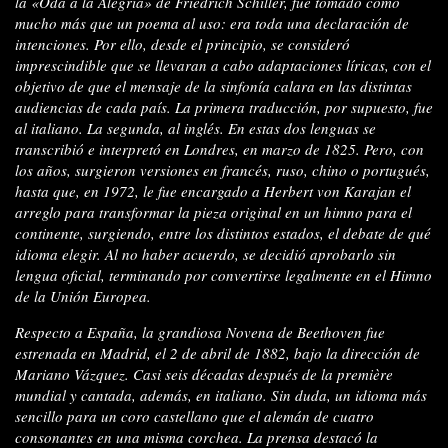
la «Oda a la Alegría» de Friedrich Schiller, fue tomado como
mucho más que un poema al uso: era toda una declaración de
intenciones. Por ello, desde el principio, se consideró
imprescindible que se llevaran a cabo adaptaciones líricas, con el
objetivo de que el mensaje de la sinfonía calara en las distintas
audiencias de cada país. La primera traducción, por supuesto, fue
al italiano. La segunda, al inglés. En estas dos lenguas se
transcribió e interpretó en Londres, en marzo de 1825. Pero, con
los años, surgieron versiones en francés, ruso, chino o portugués,
hasta que, en 1972, le fue encargado a Herbert von Karajan el
arreglo para transformar la pieza original en un himno para el
continente, surgiendo, entre los distintos estados, el debate de qué
idioma elegir. Al no haber acuerdo, se decidió aprobarlo sin
lengua oficial, terminando por convertirse legalmente en el Himno
de la Unión Europea.
Respecto a España, la grandiosa Novena de Beethoven fue
estrenada en Madrid, el 2 de abril de 1882, bajo la dirección de
Mariano Vázquez. Casi seis décadas después de la première
mundial y cantada, además, en italiano. Sin duda, un idioma más
sencillo para un coro castellano que el alemán de cuatro
consonantes en una misma corchea. La prensa destacó la