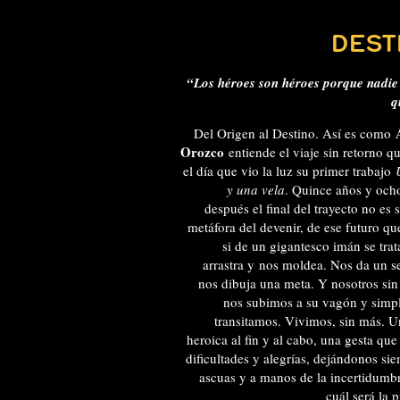
DEST
“Los héroes son héroes porque nadie
q
Del Origen al Destino. Así es como
Orozco
entiende el viaje sin retorno qu
el día que vio la luz su primer trabajo
y una vela
. Quince años y och
después el final del trayecto no es 
metáfora del devenir, de ese futuro q
si de un gigantesco imán se trat
arrastra y nos moldea. Nos da un s
nos dibuja una meta. Y nosotros sin
nos subimos a su vagón y simp
transitamos. Vivimos, sin más. U
heroica al fin y al cabo, una gesta que
dificultades y alegrías, dejándonos si
ascuas y a manos de la incertidumb
cuál será la 