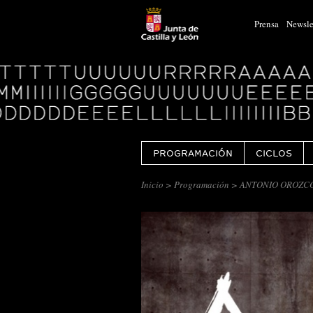
Prensa
Newsle
Logo
Centro
Cultural
Miguel
Delibes
PROGRAMACIÓN
CICLOS
Inicio
>
Programación
> ANTONIO OROZCO