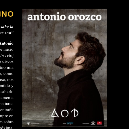
INO
 sabe lo
ue son”
Antonio
e inició
Un reloj
o discos
sino una
ue, como
ase, nos
entido y
 saberlo
lemente
na tarea
 entraña
empre en
re sobre
próxima.