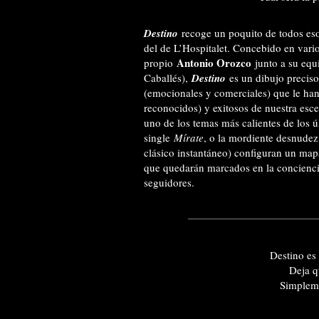
Destino
recoge un poquito de todos es
del de L’Hospitalet. Concebido en vari
Antonio Orozco
propio
junto a su equi
Caballés),
Destino
es un dibujo preciso
(emocionales y comerciales) que le han
reconocidos) y exitosos de nuestra esc
uno de los temas más calientes de los ú
single
Mírate
, o la mordiente desnude
clásico instantáneo) configuran un ma
que quedarán marcados en la conciencia
seguidores.
Destino es 
Deja q
Simpleme