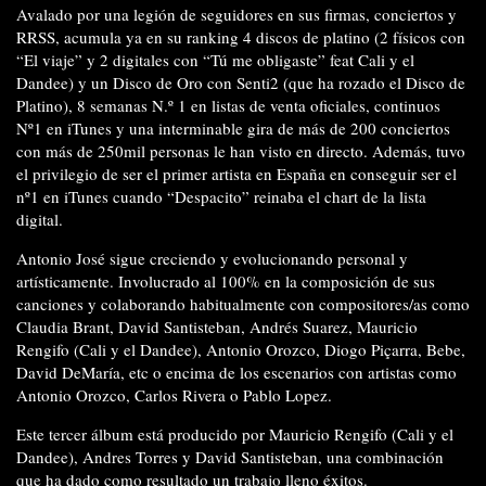
Avalado por una legión de seguidores en sus firmas, conciertos y
RRSS, acumula ya en su ranking 4 discos de platino (2 físicos con
“El viaje” y 2 digitales con “Tú me obligaste” feat Cali y el
Dandee) y un Disco de Oro con Senti2 (que ha rozado el Disco de
Platino), 8 semanas N.º 1 en listas de venta oficiales, continuos
Nº1 en iTunes y una interminable gira de más de 200 conciertos
con más de 250mil personas le han visto en directo. Además, tuvo
el privilegio de ser el primer artista en España en conseguir ser el
nº1 en iTunes cuando “Despacito” reinaba el chart de la lista
digital.
Antonio José sigue creciendo y evolucionando personal y
artísticamente. Involucrado al 100% en la composición de sus
canciones y colaborando habitualmente con compositores/as como
Claudia Brant, David Santisteban, Andrés Suarez, Mauricio
Rengifo (Cali y el Dandee), Antonio Orozco, Diogo Piçarra, Bebe,
David DeMaría, etc o encima de los escenarios con artistas como
Antonio Orozco, Carlos Rivera o Pablo Lopez.
Este tercer álbum está producido por Mauricio Rengifo (Cali y el
Dandee), Andres Torres y David Santisteban, una combinación
que ha dado como resultado un trabajo lleno éxitos.