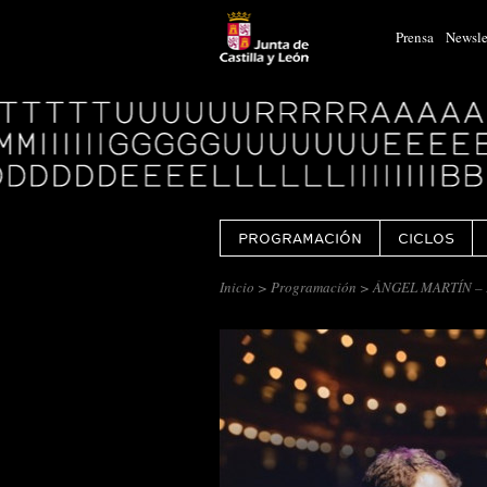
Prensa
Newsle
Logo
Centro
Cultural
Miguel
Delibes
PROGRAMACIÓN
CICLOS
Inicio
>
Programación
> ÁNGEL MARTÍN –