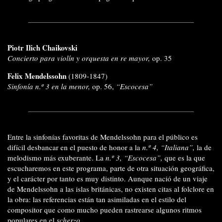
Piotr Ilich Chaikovski
Concierto para violín y orquesta en re mayor,
op. 35
Felix Mendelssohn
(1809-1847)
Sinfonía n.º 3 en la menor,
op. 56,
“Escocesa”
Entre la sinfonías favoritas de Mendelssohn para el público es
difícil desbancar en el puesto de honor a la
n.º 4, “Italiana”,
la de
melodismo más exuberante. La
n.º 3,
“Escocesa”,
que es la que
es
cucharemos en este programa, parte de otra situación geográfica,
y el carácter por tanto es muy distinto. Aunque nació de un viaje
de Mendelssohn
a las islas británicas, no existen citas al folclore en
la obra: las referencias están tan asimiladas en el estilo del
compositor que como mucho pueden rastrearse algunos ritmos
populares en el
scherzo.