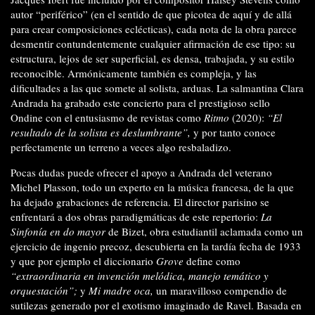
autor “periférico” (en el sentido de que picotea de aquí y de allá
para crear composiciones eclécticas), cada nota de la obra parece
desmentir contundentemente cualquier afirmación de ese tipo: su
estructura, lejos de ser superficial, es densa, trabajada, y su estilo
reconocible. Armónicamente también es compleja, y las
dificultades a las que somete al solista, arduas. La salmantina Clara
Andrada ha grabado este concierto para el prestigioso sello
Ondine con el entusiasmo de revistas como
Ritmo
(2020):
“El
resultado de la solista es deslumbrante”,
y por tanto conoce
perfectamente un terreno a veces algo resbaladizo.
Pocas dudas puede ofrecer el apoyo a Andrada del veterano
Michel Plasson, todo un experto en la música francesa, de la que
ha dejado grabaciones de referencia. El director parisino se
enfrentará a dos obras paradigmáticas de este repertorio:
La
Sinfonía en do mayor
de Bizet, obra estudiantil aclamada como un
ejercicio de ingenio precoz, descubierta en la tardía fecha de 1933
y que por ejemplo el diccionario
Grove
define como
“extraordinaria en invención melódica, manejo temático y
orquestación”;
y
Mi madre oca,
un maravilloso compendio de
sutilezas generado por el exotismo imaginado de Ravel. Basada en