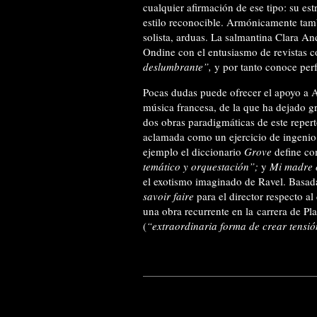
cualquier afirmación de ese tipo: su estr
estilo reconocible. Armónicamente tambi
solista, arduas. La salmantina Clara An
Ondine con el entusiasmo de revistas
deslumbrante”,
y por tanto conoce perf
Pocas dudas puede ofrecer el apoyo a A
música francesa, de la que ha dejado gra
dos obras paradigmáticas de este reper
aclamada como un ejercicio de ingenio 
ejemplo el diccionario
Grove
define c
temático y orquestación”;
y
Mi madre 
el exotismo imaginado de Ravel. Basada
savoir faire
para el director respecto al
una obra recurrente en la
carrera de Pl
(
“extraordinaria forma de crear tensió