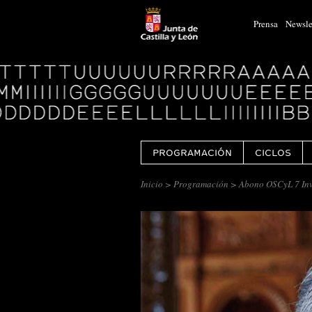
Prensa
Newsle
Logo
Centro
Cultural
Miguel
Delibes
PROGRAMACIÓN
CICLOS
Inicio
>
Programación
> Abono OSCyL 7 Inv