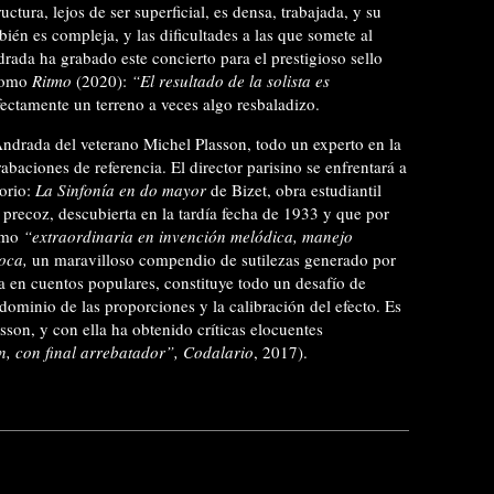
uctura, lejos de ser superficial, es densa, trabajada, y su
én es compleja, y las dificultades a las que somete al
drada ha grabado este concierto para el prestigioso sello
 como
Ritmo
(2020):
“El resultado de la solista es
ectamente un terreno a veces algo resbaladizo.
ndrada del veterano Michel Plasson, todo un experto en la
baciones de referencia. El director parisino se enfrentará a
torio:
La Sinfonía en do mayor
de Bizet, obra estudiantil
precoz, descubierta en la tardía fecha de 1933 y que por
omo
“extraordinaria en invención melódica, manejo
oca,
un maravilloso compendio de sutilezas generado por
 en cuentos populares, constituye todo un desafío de
 dominio de las proporciones y la calibración del efecto. Es
asson, y con ella ha obtenido críticas elocuentes
n, con final arrebatador”, Codalario
, 2017).