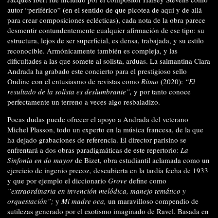
autor “periférico” (en el sentido de que picotea de aquí y de allá
para crear composiciones eclécticas), cada nota de la obra parece
desmentir contundentemente cualquier afirmación de ese tipo: su
estructura, lejos de ser superficial, es densa, trabajada, y su estilo
reconocible. Armónicamente también es compleja, y las
dificultades a las que somete al solista, arduas. La salmantina Clara
Andrada ha grabado este concierto para el prestigioso sello
Ondine con el entusiasmo de revistas como
Ritmo
(2020):
“El
resultado de la solista es deslumbrante”,
y por tanto conoce
perfectamente un terreno a veces algo resbaladizo.
Pocas dudas puede ofrecer el apoyo a Andrada del veterano
Michel Plasson, todo un experto en la música francesa, de la que
ha dejado grabaciones de referencia. El director parisino se
enfrentará a dos obras paradigmáticas de este repertorio:
La
Sinfonía en do mayor
de Bizet, obra estudiantil aclamada como un
ejercicio de ingenio precoz, descubierta en la tardía fecha de 1933
y que por ejemplo el diccionario
Grove
define como
“extraordinaria en invención melódica, manejo temático y
orquestación”;
y
Mi madre oca,
un maravilloso compendio de
sutilezas generado por el exotismo imaginado de Ravel. Basada en