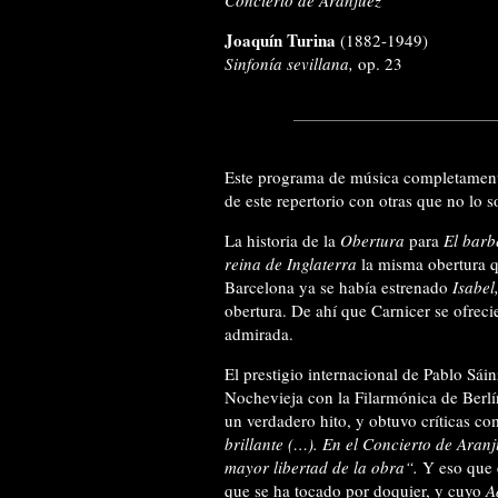
Concierto de Aranjuez
Joaquín Turina
(1882-1949)
Sinfonía sevillana,
op. 23
Este programa de música completament
de este repertorio con otras que no lo 
La historia de la
Obertura
para
El barb
reina de Inglaterra
la misma obertura 
Barcelona ya se había estrenado
Isabel
obertura. De ahí que Carnicer se ofreci
admirada.
El prestigio internacional de Pablo Sái
Nochevieja con la Filarmónica de Berlí
un verdadero hito, y obtuvo críticas c
brillante (…). En el Concierto de Aran
mayor libertad de la obra“.
Y eso que e
que se ha tocado por doquier, y cuyo
A