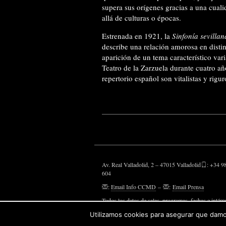
supera sus orígenes gracias a una cual
allá de culturas o épocas.
Estrenada en 1921, la
Sinfonía sevillan
describe una relación amorosa en distin
aparición de un tema característico var
Teatro de la Zarzuela durante cuatro añ
repertorio español son vitalistas y rig
Av. Real Valladolid, 2 – 47015 Valladolid
: +34 9
604
:
Email Info CCMD
–
:
Email Prensa
Todos los datos de salas, programas, fechas e intérp
aparecen, son susceptibles de modificaciones.
Utilizamos cookies para asegurar que damos