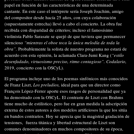
papel en función de las características de una determinada
cantante. En este caso el intérprete sería Joseph Joachim, amigo
del compositor desde hacía 25 años, con cuya colaboración
(supuestamente estrecha) llevó a cabo el concierto. La obra fue
recibida con disparidad de criterios; incluso el famosísimo
violinista Pablo Sarasate se quejó de que tuviera que permanecer
silencioso
“mientras el oboe toca la única melodía de toda la
obra”.
Probablemente la solista de nuestro programa no estará de
acuerdo con esta opinión, la aclamada Clara-Jumi Kang (
“estilo
desenfadado, virtuosismo preciso, ritmo contagioso”. Codalario,
2019, concierto con la OSCyL).
El programa incluye uno de los poemas sinfónicos más conocidos
de Franz Liszt,
Los preludios,
ideal para que un director como
François López-Ferrer aporte esos rasgos de personalidad que ya
ha demostrado con la OSCyL. El contraste de Liszt con Brahms
tiene mucho de estilístico, pero fue en gran medida la adscripción
externa de estos autores a dos modelos artificiosos la que los sitúa
en bandos contrarios. Hoy se aprecia que la magistral gradación de
tensiones,
fuerza titánica y libertad estructural de Liszt son
comunes denominadores en muchos compositores de su época,