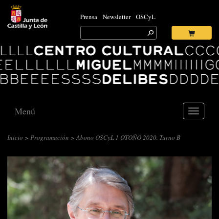
Prensa
Newsletter
OSCyL
Search
for:
Ok
Logo
Centro
Cultural
Miguel
Delibes
Menú
Toggle
navigati
Inicio
>
Programación
> Abono OSCyL 1 OTOÑO 2020. Turno B