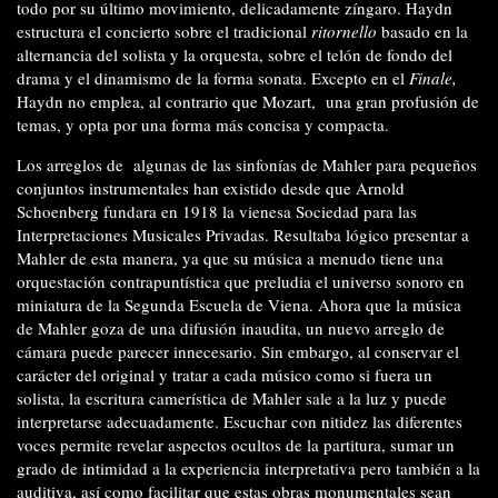
todo por su último movimiento, delicadamente zíngaro. Haydn
estructura el concierto sobre el tradicional
ritornello
basado en la
alternancia del solista y la orquesta, sobre el telón de fondo del
drama y el dinamismo de la forma sonata. Excepto en el
Finale,
Haydn no emplea, al contrario que Mozart,
una gran profusión de
temas, y opta por una forma más concisa y compacta.
Los arreglos de
algunas de las sinfonías de Mahler para pequeños
conjuntos instrumentales han existido desde que Arnold
Schoenberg fundara en 1918 la vienesa Sociedad para las
Interpretaciones Musicales Privadas. Resultaba lógico presentar a
Mahler de esta manera, ya que su música a menudo tiene una
orquestación contrapuntística que preludia el universo sonoro en
miniatura de la Segunda Escuela de Viena. Ahora que la música
de Mahler goza de una difusión inaudita, un nuevo arreglo de
cámara puede parecer innecesario. Sin embargo, al conservar el
carácter del original y tratar a cada músico como si fuera un
solista, la escritura camerística de Mahler sale a la luz y puede
interpretarse adecuadamente. Escuchar con nitidez las diferentes
voces permite revelar aspectos ocultos de la partitura, sumar un
grado de intimidad a la experiencia interpretativa pero también a la
auditiva, así como facilitar que estas obras monumentales sean