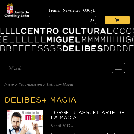
Prensa
Newsletter
OSCyL
Search
for:
Ok
Logo
Centro
Cultural
Miguel
Delibes
Menú
Toggle
navigati
CENTRO
Inicio
>
Programación
>
Delibes+ Magia
CULTURAL
DELIBES+ MAGIA
MIGUEL
DELIBES
JORGE BLASS. EL ARTE DE
::
LA MAGIA
ARCHIVO
8 abril 2017
-