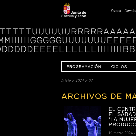
Prensa
Newsle
Logo
Centro
Cultural
Miguel
Delibes
PROGRAMACIÓN
CICLOS
CENTRO
Inicio
>
2024
> 03
CULTURAL
ARCHIVOS DE M
MIGUEL
DELIBES
EL CENTR
::
EL SÁBAD
‘LA MUJE
ARCHIVO
PRODUCC
19 marzo 2024
-