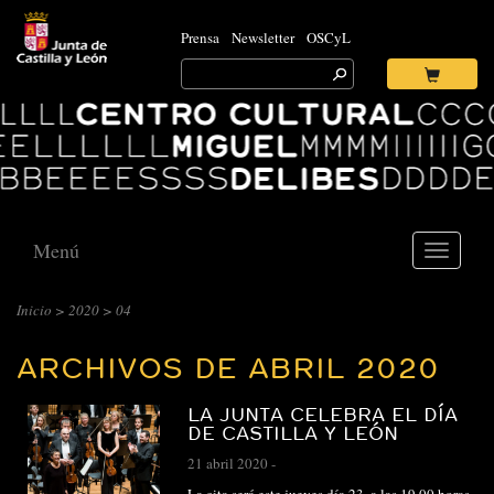
Prensa
Newsletter
OSCyL
Search
for:
Ok
Logo
Centro
Cultural
Miguel
Delibes
Menú
Toggle
navigati
CENTRO
Inicio
>
2020
> 04
CULTURAL
ARCHIVOS DE ABRIL 2020
MIGUEL
DELIBES
LA JUNTA CELEBRA EL DÍA
::
DE CASTILLA Y LEÓN
ARCHIVO
21 abril 2020
-