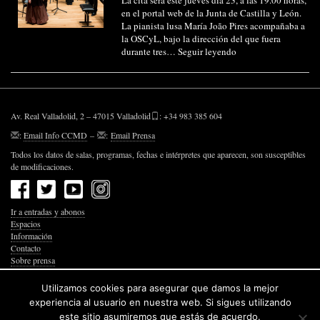
La cita será este jueves día 23, a las 19.00 horas,
en el portal web de la Junta de Castilla y León.
La pianista lusa María João Pires acompañaba a
la OSCyL, bajo la dirección del que fuera
durante tres…
Seguir leyendo
Av. Real Valladolid, 2 – 47015 Valladolid
: +34 983 385 604
:
Email Info CCMD
–
:
Email Prensa
Todos los datos de salas, programas, fechas e intérpretes que aparecen, son susceptibles
de modificaciones.
Ir a entradas y abonos
Espacios
Información
Contacto
Sobre prensa
Política de Privacidad
Política de Cookies
Utilizamos cookies para asegurar que damos la mejor
Accesibilidad Web
experiencia al usuario en nuestra web. Si sigues utilizando
este sitio asumiremos que estás de acuerdo.