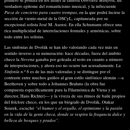
verdadero epítome del romanticismo musical, y la infrecuente
Pieza de concierto para cuatro trompas,
en la que podrá lucirse la
sección de viento-metal de la OSCyL, capitaneada por su
excepcional solista José M. Asensi. En ella Schumann ofrece una
rica multiplicidad de interrelaciones formales y armónicas, sobre
todo entre los solistas.
Las sinfonías de Dvořák se han ido valorando cada vez más en
sentido inverso a su numeración: hace décadas, fuera del ámbito
checo la
Novena
ganaba por goleada al resto en cuanto a número
de interpretaciones, y ahora eso no ocurre tan acusadamente. La
Sinfonía n.º 6
es de las más valoradas y se distingue por el
contraste entre muchos guiños al gran estilo sinfónico alemán —a
Beethoven y sobre todo a Johannes Brahms (la obra fue
compuesta específicamente para la Filarmónica de Viena y su
director, Hans Richter)— y la viveza de sus ritmos de baile propios
del folclore checo, en los que un biógrafo de Dvořák, Otakar
Sourek, escuchó
“el humor y el orgullo, el optimismo y la pasión
en la vida de la gente checa, donde se respira la fragancia dulce y
belleza de bosques y prados”.