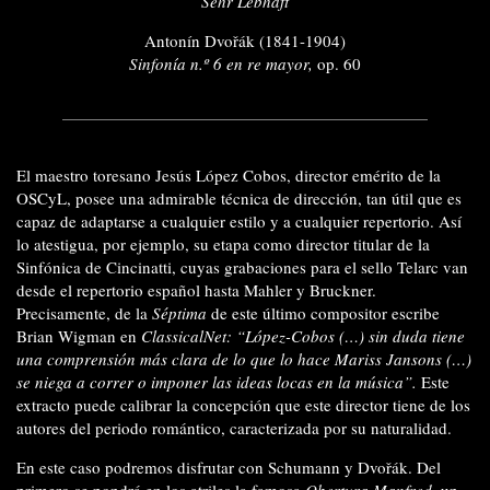
Sehr Lebhaft
Antonín Dvořák (1841-1904)
Sinfonía n.º 6 en re mayor,
op. 60
El maestro toresano Jesús López Cobos, director emérito de la
OSCyL, posee una admirable técnica de dirección, tan útil que es
capaz de adaptarse a cualquier estilo y a cualquier repertorio. Así
lo atestigua, por ejemplo, su etapa como director titular de la
Sinfónica de Cincinatti, cuyas grabaciones para el sello Telarc van
desde el repertorio español hasta Mahler y Bruckner.
Precisamente, de la
Séptima
de este último compositor escribe
Brian Wigman en
ClassicalNet:
“López-Cobos (…) sin duda tiene
una comprensión más clara de lo que lo hace Mariss Jansons (…)
se niega a correr o imponer las ideas locas en la música”.
Este
extracto puede calibrar la concepción que este director tiene de los
autores del periodo romántico, caracterizada por su naturalidad.
En este caso podremos disfrutar con Schumann y Dvořák. Del
primero se pondrá en los atriles la famosa
Obertura Manfred,
un