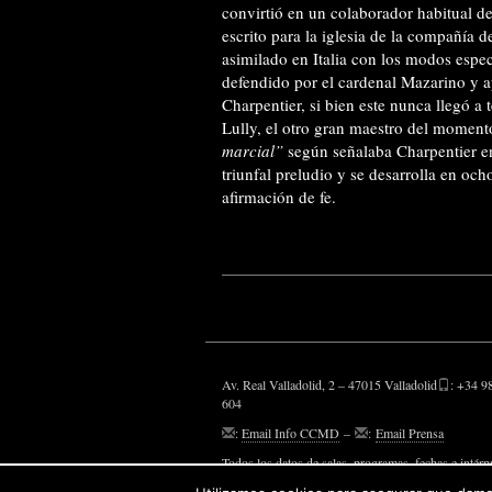
convirtió en un colaborador habitual de 
escrito para la iglesia de la compañía 
asimilado en Italia con los modos especí
defendido por el cardenal Mazarino y a
Charpentier, si bien este nunca llegó a
Lully, el otro gran maestro del momento
marcial”
según señalaba Charpentier e
triunfal preludio y se desarrolla en o
afirmación de fe.
Av. Real Valladolid, 2 – 47015 Valladolid
: +34 9
604
:
Email Info CCMD
–
:
Email Prensa
Todos los datos de salas, programas, fechas e intérp
aparecen, son susceptibles de modificaciones.