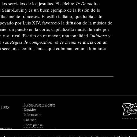
los servicios de los jesuitas. El célebre
Te Deum
fue
de Saint-Louis y es un buen ejemplo de la fusión de lo
ficamente franceses. El estilo italiano, que había sido
poyado por Luis XIV, favoreció la difusión de la música de
 tener un puesto en la corte, capitalizada musicalmente por
 y su rival. Escrito en re mayor, una tonalidad
“jubilosa y
n sus
Règles de composition,
el
Te Deum
se inicia con un
cho secciones contrastantes que culminan en una luminosa
Ir a entradas y abonos
83 385
Espacios
Información
Contacto
Sobre prensa
retes que
Política de Privacidad
Política de Cookies