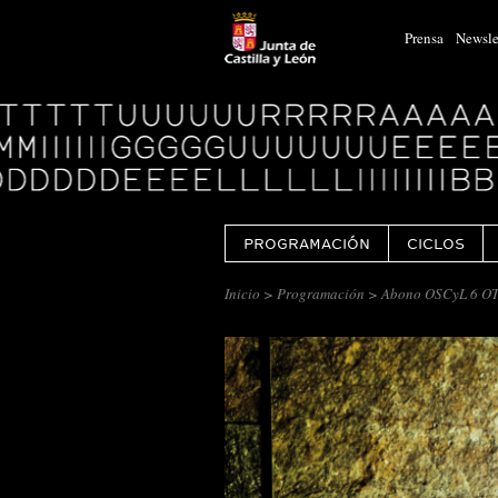
Prensa
Newsle
Logo
Centro
Cultural
Miguel
Delibes
PROGRAMACIÓN
CICLOS
Inicio
>
Programación
> Abono OSCyL 6 OT