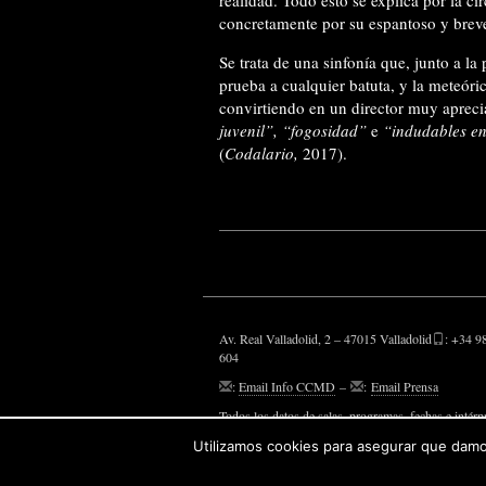
realidad. Todo esto se explica por la ci
concretamente por su espantoso y breve 
Se trata de una sinfonía que, junto a la
prueba a cualquier batuta, y la meteór
convirtiendo en un director muy aprecia
juvenil”, “fogosidad”
e
“indudables en
(
Codalario,
2017).
Av. Real Valladolid, 2 – 47015 Valladolid
: +34 9
604
:
Email Info CCMD
–
:
Email Prensa
Todos los datos de salas, programas, fechas e intérp
aparecen, son susceptibles de modificaciones.
Utilizamos cookies para asegurar que damos