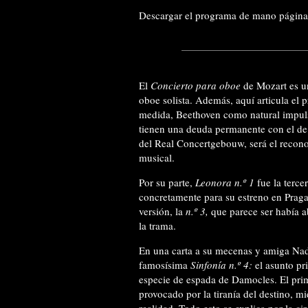
Descargar el programa de mano página
El
Concierto para oboe
de Mozart es u
oboe solista. Además, aquí articula el
medida, Beethoven como natural impuls
tienen una deuda permanente con el de
del Real Concertgebouw, será el recono
musical.
Por su parte,
Leonora n.º 1
fue la terce
concretamente para su estreno en Praga,
versión, la
n.º 3,
que parece ser había a
la trama.
En una carta a su mecenas y amiga Na
famosísima
Sinfonía n.º 4:
el asunto pri
especie de espada de Damocles. El prime
provocado por la tiranía del destino, m