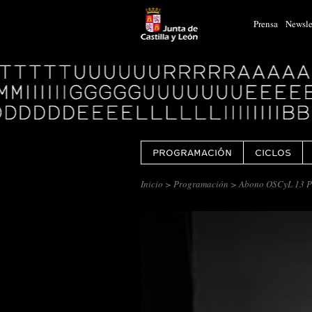
Prensa
Newsle
Logo
Centro
Cultural
Miguel
Delibes
PROGRAMACIÓN
CICLOS
Inicio
>
Programación
> Abono OSCyL 13 Pr