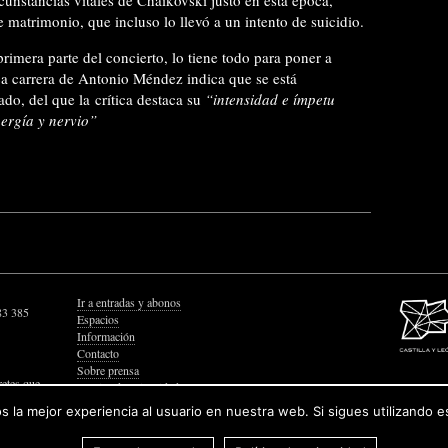
rcunstancias vitales de Chaikovski justo en esta época,
matrimonio, que incluso lo llevó a un intento de suicidio.
 primera parte del concierto, lo tiene todo para poner a
ica carrera de Antonio Méndez indica que se está
do, del que la crítica destaca su
“intensidad e ímpetu
ergía y nervio”
Ir a entradas y abonos
83 385
Espacios
Información
Contacto
Sobre prensa
retes que
Política de Privacidad
Política de Cookies
 la mejor experiencia al usuario en nuestra web. Si sigues utilizando 
Accesibilidad Web