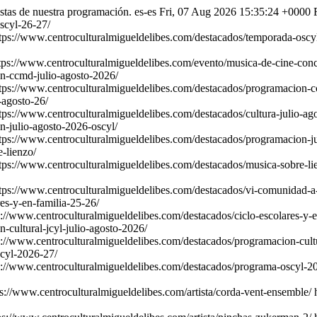
stas de nuestra programación.
es-es
Fri, 07 Aug 2026 15:35:24 +0000
scyl-26-27/
tps://www.centroculturalmigueldelibes.com/destacados/temporada-oscy
tps://www.centroculturalmigueldelibes.com/evento/musica-de-cine-conci
on-ccmd-julio-agosto-2026/
tps://www.centroculturalmigueldelibes.com/destacados/programacion-c
-agosto-26/
tps://www.centroculturalmigueldelibes.com/destacados/cultura-julio-ag
n-julio-agosto-2026-oscyl/
tps://www.centroculturalmigueldelibes.com/destacados/programacion-ju
-lienzo/
tps://www.centroculturalmigueldelibes.com/destacados/musica-sobre-li
tps://www.centroculturalmigueldelibes.com/destacados/vi-comunidad-a
es-y-en-familia-25-26/
s://www.centroculturalmigueldelibes.com/destacados/ciclo-escolares-y-e
-cultural-jcyl-julio-agosto-2026/
s://www.centroculturalmigueldelibes.com/destacados/programacion-cultu
scyl-2026-27/
s://www.centroculturalmigueldelibes.com/destacados/programa-oscyl-2
ps://www.centroculturalmigueldelibes.com/artista/corda-vent-ensemble/