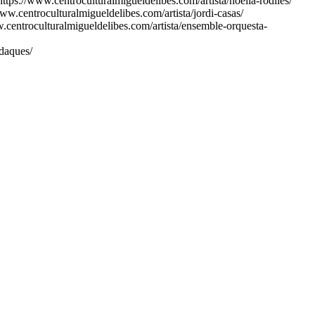
https://www.centroculturalmigueldelibes.com/artista/noelia-rodiles/
www.centroculturalmigueldelibes.com/artista/jordi-casas/
.centroculturalmigueldelibes.com/artista/ensemble-orquesta-
adaques/