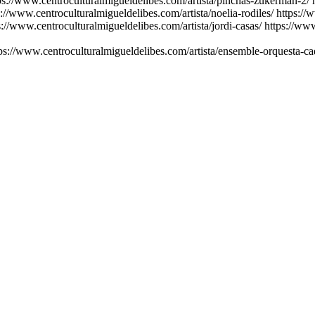
ps://www.centroculturalmigueldelibes.com/artista/pinchas-zukerman-2/
s://www.centroculturalmigueldelibes.com/artista/noelia-rodiles/
https://
s://www.centroculturalmigueldelibes.com/artista/jordi-casas/
https://www
ps://www.centroculturalmigueldelibes.com/artista/ensemble-orquesta-c