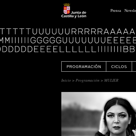
Prensa
Newsle
Logo
Centro
Cultural
Miguel
Delibes
PROGRAMACIÓN
CICLOS
Inicio
>
Programación
> MULIER