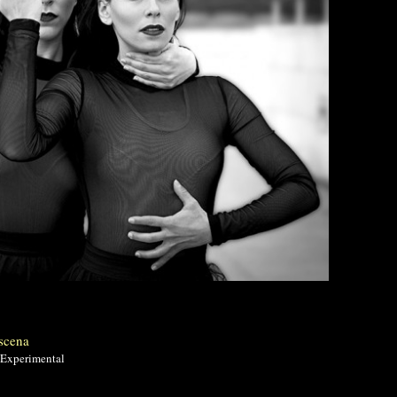
scena
 Experimental